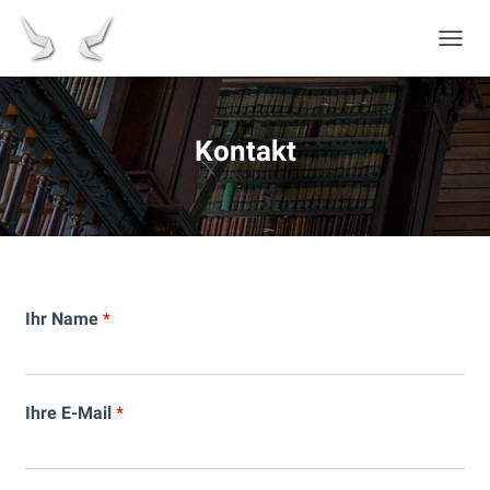
N
A
V
I
G
Kontakt
A
T
I
O
N
U
M
S
Ihr Name
*
C
H
A
L
T
Ihre E-Mail
*
E
N